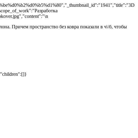
d0%b2%d0%b5%d1%80","_thumbnail_id":"1941","title":"3D
"scope_of_work":"Разработка
kover.jpg","content":"
\n
она. Причем пространство без ковра показали в ч\/б, чтобы
"children":[]}