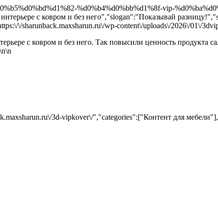
d0%b5%d0%bd%d1%82-%d0%b4%d0%bb%d1%8f-vip-%d0%ba%d0%be%
 интерьере с ковром и без него","slogan":"Показывай разницу!",
s:\/\/sharunback.maxsharun.ru\/wp-content\/uploads\/2026\/01\/3dvip
ерьере с ковром и без него. Так повысили ценность продукта сал
\n
\n
back.maxsharun.ru\/3d-vipkover\/","categories":["Контент для мебели"],