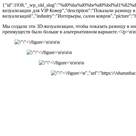
{"id":1938,"_wp_old_slug":"%d0%ba%d0%be%d0%bd%d1%82%
визуализации для VIP Ковер","description":"Показали разницу в
визуализаций","industry":"Интерьеры, салон ковров","picture":"http
Мы создали эти 3D-визуализации, чтобы показать разницу в инт
преимуществ было больше в альтернативном варианте.<\/p>\n
\n
<\/figure>\n
\n\n
\n
<\/figure>\n
\n\n
\n
<\/figure>\n
\n\n
\n
<\/figure>\n
","url":"https:\/\/sharun