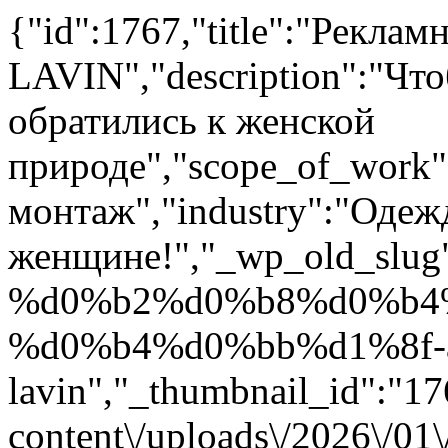
{"id":1767,"title":"Рекла
LAVIN","description":"Что
обратились к женской
природе","scope_of_work"
монтаж","industry":"Одеж
женщине!","_wp_old_s
%d0%b2%d0%b8%d0%b4
%d0%b4%d0%bb%d1%8f-a
lavin","_thumbnail_id":"17
content\/uploads\/2026\/01\