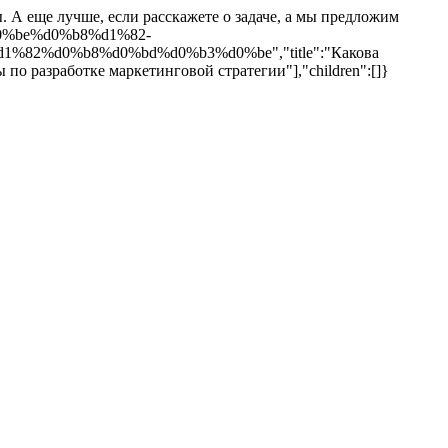
. А еще лучше, если расскажете о задаче, а мы предложим
d0%be%d0%b8%d1%82-
2%d0%b8%d0%bd%d0%b3%d0%be","title":"Какова
росы по разработке маркетинговой стратегии"],"children":[]}