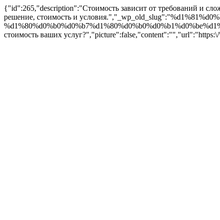
{"id":265,"description":"Стоимость зависит от требований и с
решение, стоимость и условия.","_wp_old_slug":"%d1%
%d1%80%d0%b0%d0%b7%d1%80%d0%b0%d0%b1%d0%be%d1%8
стоимость ваших услуг?","picture":false,"content":"","url":"https