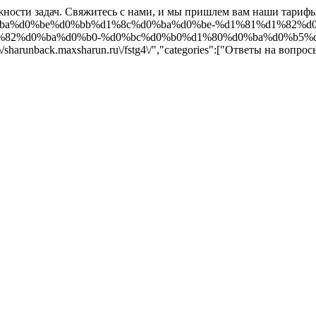
ложности задач. Свяжитесь с нами, и мы пришлем вам наши тарифы
81%d0%ba%d0%be%d0%bb%d1%8c%d0%ba%d0%be-%d1%81%d1%82%
2%d0%ba%d0%b0-%d0%bc%d0%b0%d1%80%d0%ba%d0%b5%d1%8
:\/\/sharunback.maxsharun.ru\/fstg4\/","categories":["Ответы на воп