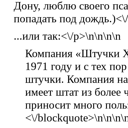
Дону, люблю своего пса
попадать под дождь.)<\
...или так:<\/p>\n
\n\n
\n
Компания «Штучки X
1971 году и с тех по
штучки. Компания на
имеет штат из более 
приносит много поль
<\/blockquote>\n
\n\n
\