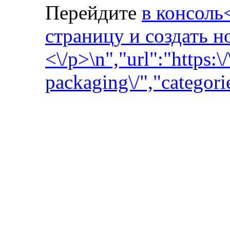
Перейдите
в консоль<
страницу и создать н
<\/p>\n
","url":"https:
packaging\/","categorie